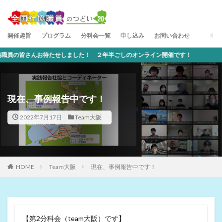
開催趣旨
プログラム
分科会一覧
申し込み
お問い合わせ
の皆さんお待たせしました！ ２年半ごしのオンライン開催です！
現在、事例報告中です！
2022年7月17日
Team大阪
HOME
Team大阪
現在、事例報告中です！
【第2分科会（team大阪）です】