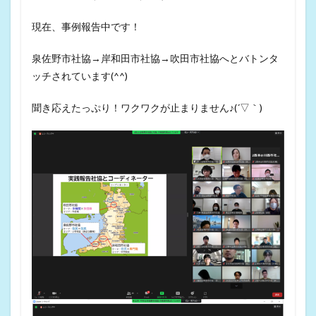
現在、事例報告中です！
泉佐野市社協→岸和田市社協→吹田市社協へとバトンタ
ッチされています(^^)
聞き応えたっぷり！ワクワクが止まりません♪(´▽｀)