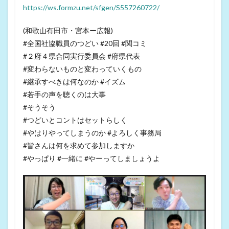
https://ws.formzu.net/sfgen/S557260722/
(和歌山有田市・宮本ー広報)
#全国社協職員のつどい #20回 #関コミ
#２府４県合同実行委員会 #府県代表
#変わらないものと変わっていくもの
#継承すべきは何なのか #イズム
#若手の声を聴くのは大事
#そうそう
#つどいとコントはセットらしく
#やはりやってしまうのか #よろしく事務局
#皆さんは何を求めて参加しますか
#やっぱり #一緒に #やーってしましょうよ